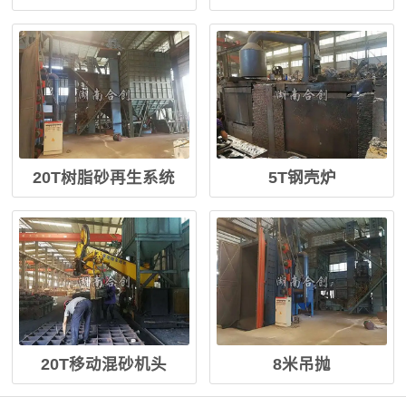
20T树脂砂再生系统
5T钢壳炉
20T移动混砂机头
8米吊抛