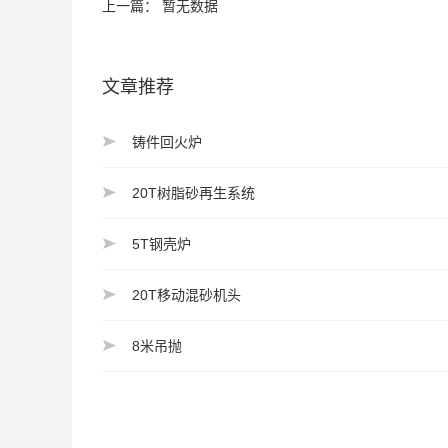
上一篇： 暂无数据
文章推荐
铸件回火炉
20T树脂砂再生系统
5T钢壳炉
20T移动混砂机头
8米吊抛