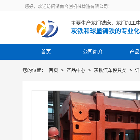
您好，欢迎访问湖南合创机械铸造有限公司！
主要生产龙门铣床，龙门加工
灰铁和球墨铸铁的专业化
首页
公司简介
产品
您的位置：
首页
>
产品中心
>
灰铁汽车模具类
>
详