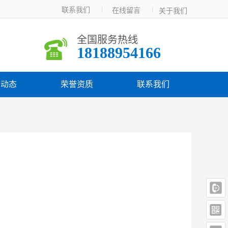
联系我们  
在线留言  
关于我们
全国服务热线
18188954166
闻动态
荣誉资质
联系我们