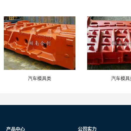
汽车模具类
汽车模具类
公司实力
产品中心