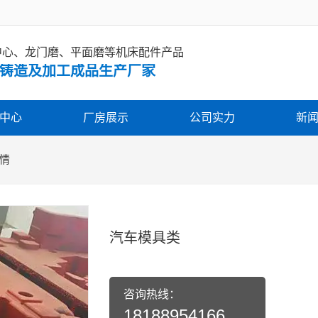
中心、龙门磨、平面磨等机床配件产品
铸造及加工成品生产厂家
中心
厂房展示
公司实力
新
情
汽车模具类
咨询热线：
18188954166