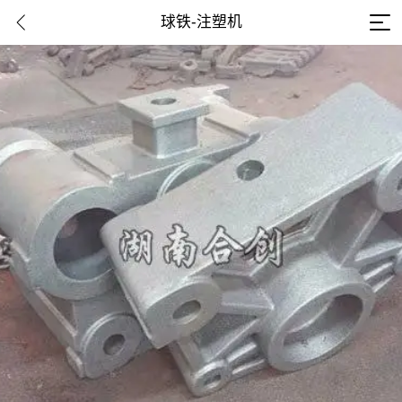
球铁-注塑机