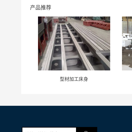
产品推荐
立柱
型材加工床身