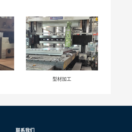
型材加工
联系我们