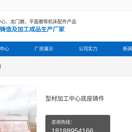
中心、龙门磨、平面磨等机床配件产品
铸造及加工成品生产厂家
中心
厂房展示
公司实力
新
情
型材加工中心底座铸件
咨询热线：
18188954166