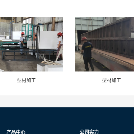
型材加工
型材加工
公司实力
产品中心