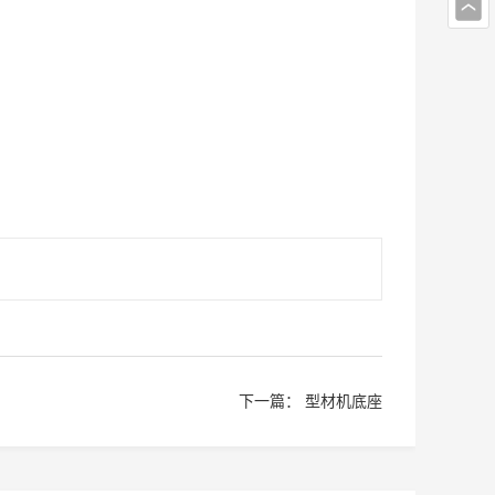
下一篇：
型材机底座